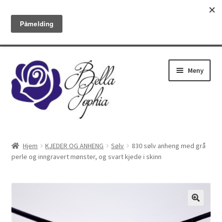
✓Gratis frakt over 1200 kr ✓Utsending tirsdag og fredag ✓14 dagers
bytte/retur ✓Nyheter hver måned
Om oss
Kontakt
Betingelser
Hopp
Hopp
Meny
til
til
navigasjon
innhold
ØREPYNT
Hjem
KJEDER OG ANHENG
Sølv
830 sølv anheng med grå
perle og inngravert mønster, og svart kjede i skinn
RINGER
ARMBÅND
KJEDER OG ANHENG