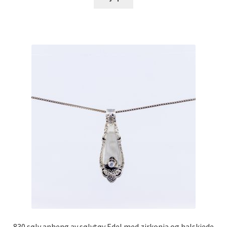
830 sølv anheng av sølvtøy Edel med zirkonia og halskjede