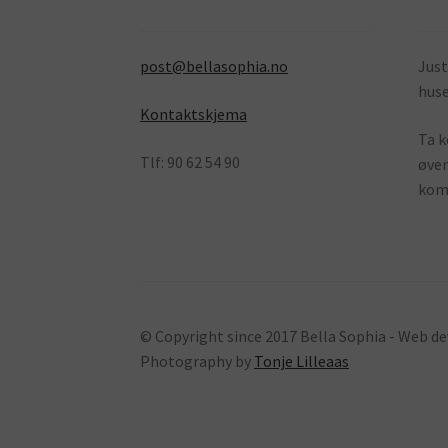
post@bellasophia.no
Just
huse
Kontaktskjema
Ta k
Tlf: 90 62 54 90
øver
komm
© Copyright since 2017 Bella Sophia - Web 
Photography by
Tonje Lilleaas