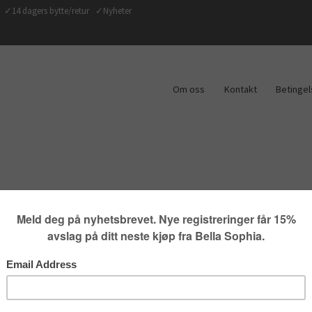
ag ✓14 dagers bytte/retur ✓Nyheter
Om oss
Kontakt
Betingel
KJEDER OG ANHENG