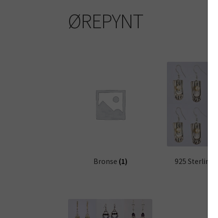
ØREPYNT
Bronse
(1)
925 Sterling 