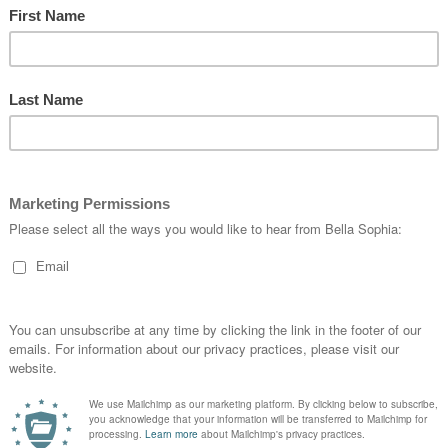
Silver
(1)
Gull
(15)
Sortert etter farge
(