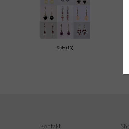
Sølv
(13)
Kontakt
Sh