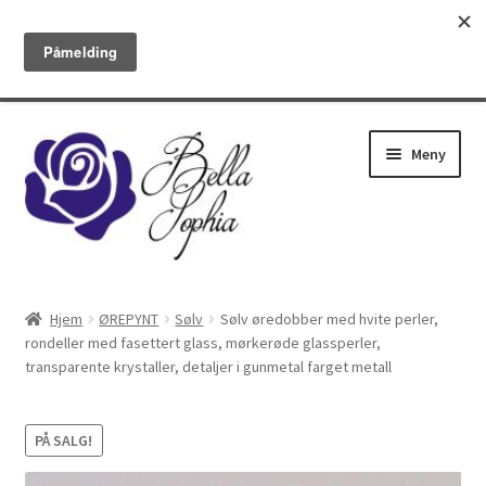
✓Gratis frakt over 1200 kr ✓Utsending tirsdag og fredag ✓14 dagers
bytte/retur ✓Nyheter hver måned
Om oss
Kontakt
Betingelser
Hopp
Hopp
Meny
til
til
navigasjon
innhold
ØREPYNT
Hjem
ØREPYNT
Sølv
Sølv øredobber med hvite perler,
rondeller med fasettert glass, mørkerøde glassperler,
RINGER
transparente krystaller, detaljer i gunmetal farget metall
ARMBÅND
PÅ SALG!
KJEDER OG ANHENG