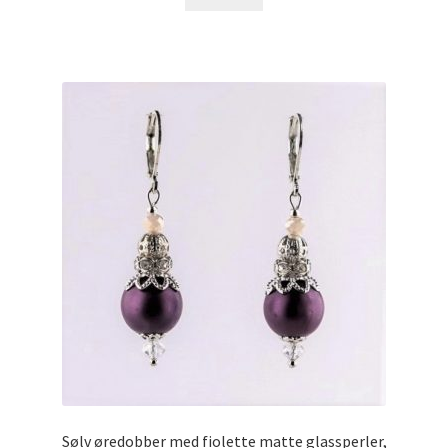
Sølv øredobber med fiolette matte glassperler,