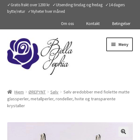
✓Gratis frakt over 1200 kr ✓Utsending tirsdag og fredag ✓14 dagers
bytte/retur ✓Nyheter hver måned
Om oss
Kontakt
Betingelser
Hopp
Hopp
Meny
til
til
navigasjon
innhold
ØREPYNT
Hjem
ØREPYNT
Sølv
Sølv øredobber med fiolette matte
glassperler, metallperler, rondeller, hvite og transparente
RINGER
krystaller
ARMBÅND
KJEDER OG ANHENG